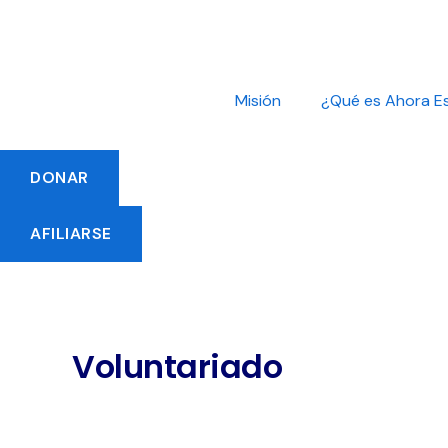
Ir
al
contenido
Misión
¿Qué es Ahora E
DONAR
AFILIARSE
Voluntariado