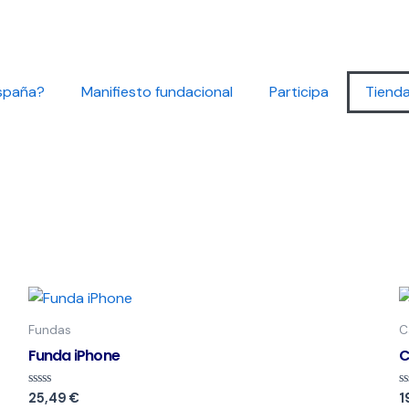
spaña?
Manifiesto fundacional
Participa
Tiend
Este
producto
Fundas
C
tiene
Funda iPhone
C
múltiples
variantes.
Valorado
V
25,49
€
1
con
c