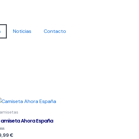
a
Noticias
Contacto
Este
producto
amisetas
tiene
amiseta Ahora España
múltiples
variantes.
alorado
9,99
€
on