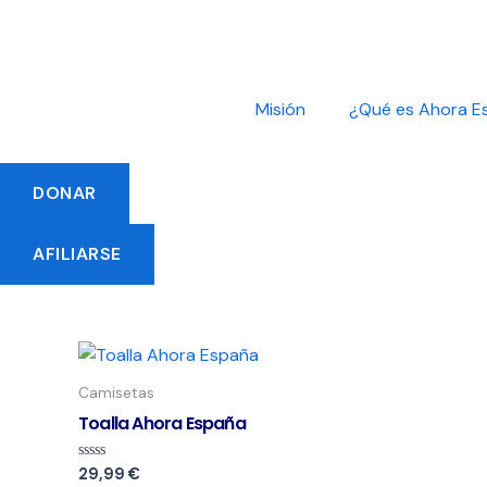
Ir
al
contenido
Misión
¿Qué es Ahora E
DONAR
AFILIARSE
Este
producto
Camisetas
tiene
Toalla Ahora España
múltiples
variantes.
Valorado
29,99
€
con